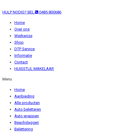
HULP NODIG? BEL
0485-800686
Home
Over ons
Werkwijze
Shop
DTP Service
Informatie
Contact
HUISSTIJL MAKELAAR
Menu
Home
Aanbieding
Alle producten
Auto beletteren
Auto wrappen
Beachvlaggen
Belettering