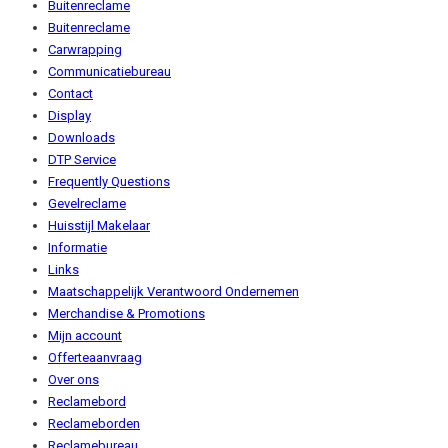
Buitenreclame
Buitenreclame
Carwrapping
Communicatiebureau
Contact
Display
Downloads
DTP Service
Frequently Questions
Gevelreclame
Huisstijl Makelaar
Informatie
Links
Maatschappelijk Verantwoord Ondernemen
Merchandise & Promotions
Mijn account
Offerteaanvraag
Over ons
Reclamebord
Reclameborden
Reclamebureau