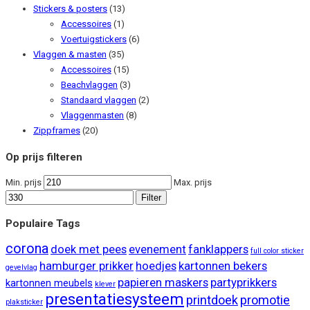
Stickers & posters
(13)
Accessoires
(1)
Voertuigstickers
(6)
Vlaggen & masten
(35)
Accessoires
(15)
Beachvlaggen
(3)
Standaard vlaggen
(2)
Vlaggenmasten
(8)
Zippframes
(20)
Op prijs filteren
Min. prijs
Max. prijs
Filter
Populaire Tags
corona
doek met pees
evenement
fanklappers
full color sticker
hamburger prikker
hoedjes
kartonnen bekers
gevelvlag
papieren maskers
partyprikkers
kartonnen meubels
klever
presentatiesysteem
printdoek
promotie
plaksticker