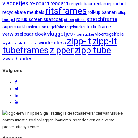
vlaggetjes
re-board
reboard
recyclebaar reclameproduct
ritsframes
recyclebare meubels
roll-up banner
rollup
stretchframe
rollup screen
spandoek
budget
sticker
stikker
supermarkt
textielframe
tankstation
tegelfolie
tegelsticker
vlaggetjes
verwisselbaar doek
vloertegelfolie
vloersticker
zipp-it
zipp-it
windmolens
vrijstaand stretchframe
tubeframes
zipper
zipp tube
zwaaihanden
Volg ons
Philipse Sign Trading is de totaalleverancier van visuele
communicatie zoals vlaggen, banieren, spandoeken en diverse
presentatiesystemen.