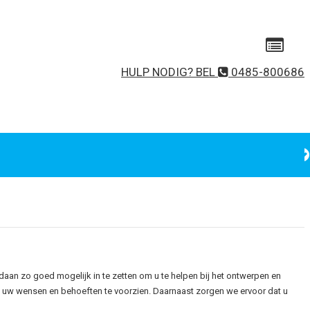
HULP NODIG? BEL
0485-800686
Gebruikersnaam of e-mailadres
Wachtwoord
Onthoud mij
Wachtwoord vergeten?
daan zo goed mogelijk in te zetten om u te helpen bij het ontwerpen en
 uw wensen en behoeften te voorzien. Daarnaast zorgen we ervoor dat u