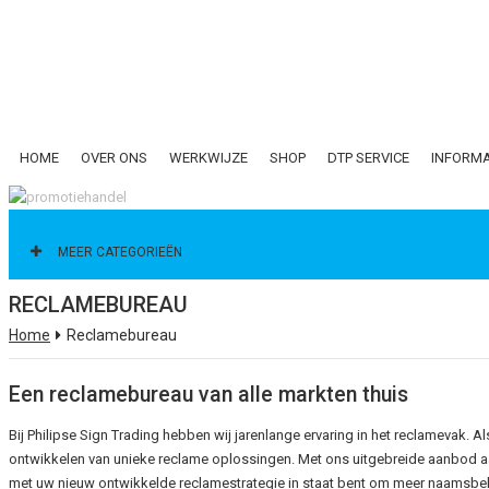
HOME
OVER ONS
WERKWIJZE
SHOP
DTP SERVICE
INFORMA
CATEGORIEËN
MEER CATEGORIEËN
RECLAMEBUREAU
ALL CATEGORIES
Home
Reclamebureau
Een reclamebureau van alle markten thuis
Bij Philipse Sign Trading hebben wij jarenlange ervaring in het reclamevak.
ontwikkelen van unieke reclame oplossingen. Met ons uitgebreide aanbod a
met uw nieuw ontwikkelde reclamestrategie in staat bent om meer naamsbek