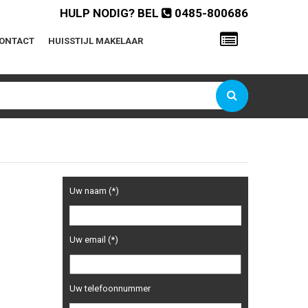
HULP NODIG? BEL
0485-800686
ONTACT
HUISSTIJL MAKELAAR
Gebruikersnaam of e-mailadres
Wachtwoord
Onthoud mij
Uw naam (*)
Wachtwoord vergeten?
Uw email (*)
Uw telefoonnummer