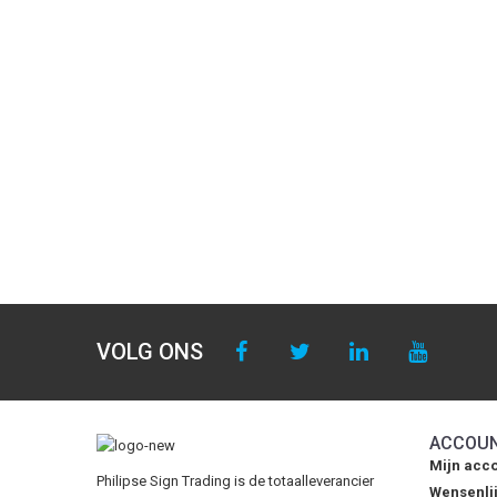
VOLG ONS
ACCOU
Mijn acc
Philipse Sign Trading is de totaalleverancier
Wensenlij