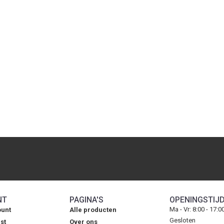
NT
PAGINA'S
OPENINGSTIJ
Ma - Vr: 8:00 - 17:0
ount
Alle producten
Gesloten
st
Over ons