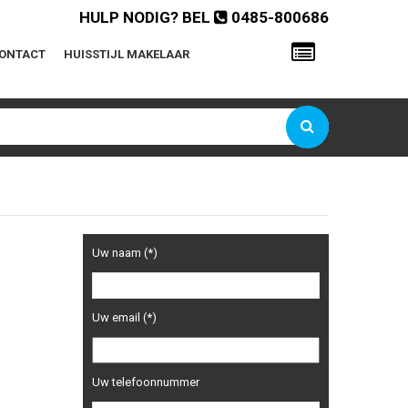
HULP NODIG? BEL
0485-800686
ONTACT
HUISSTIJL MAKELAAR
Gebruikersnaam of e-mailadres
Wachtwoord
Onthoud mij
Uw naam (*)
Wachtwoord vergeten?
Uw email (*)
Uw telefoonnummer