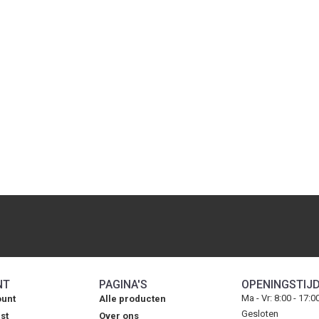
NT
PAGINA'S
OPENINGSTIJ
Ma - Vr: 8:00 - 17:0
ount
Alle producten
Gesloten
st
Over ons