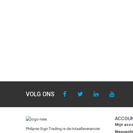
VOLG ONS
ACCOU
Mijn acc
Philipse Sign Trading is de totaalleverancier
Wensenlij