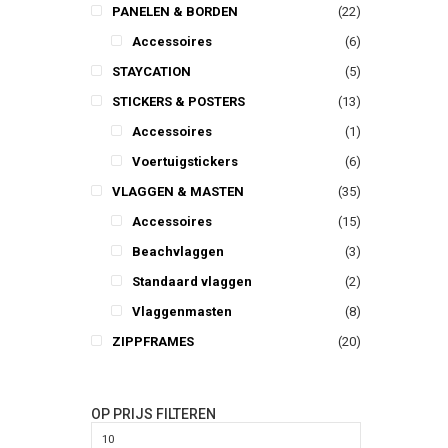
PANELEN & BORDEN
(22)
Accessoires
(6)
STAYCATION
(5)
STICKERS & POSTERS
(13)
Accessoires
(1)
Voertuigstickers
(6)
VLAGGEN & MASTEN
(35)
Accessoires
(15)
Beachvlaggen
(3)
Standaard vlaggen
(2)
Vlaggenmasten
(8)
ZIPPFRAMES
(20)
OP PRIJS FILTEREN
Min.