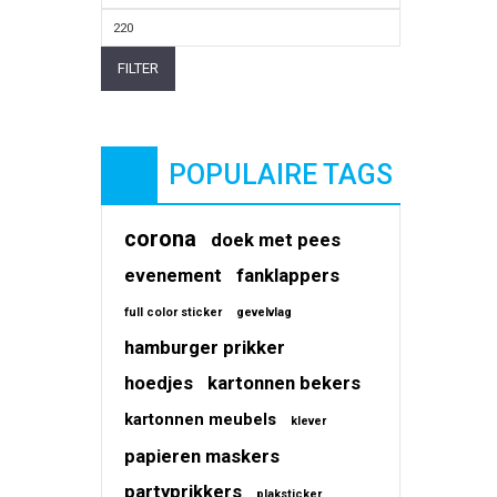
prijs
Max.
prijs
FILTER
POPULAIRE TAGS
corona
doek met pees
evenement
fanklappers
full color sticker
gevelvlag
hamburger prikker
hoedjes
kartonnen bekers
kartonnen meubels
klever
papieren maskers
partyprikkers
plaksticker