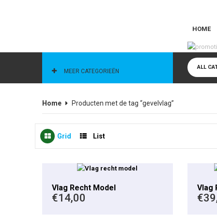
HOME
CATEGORIEËN
ALL CA
MEER CATEGORIEËN
Home
Producten met de tag “gevelvlag”
Grid
List
This product has multiple variants. The options may be chosen on the product page
Vlag Recht Model
Vlag 
€
14,00
€
39