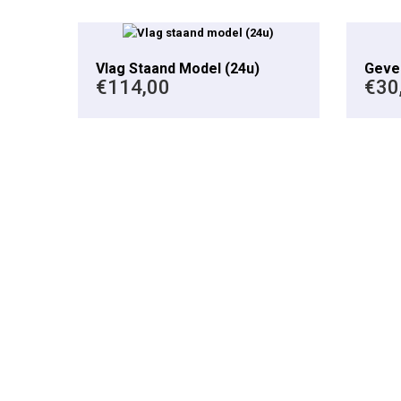
This product has multiple variants. The options may be chosen on the product page
Vlag Staand Model (24u)
Geve
€
114,00
€
30