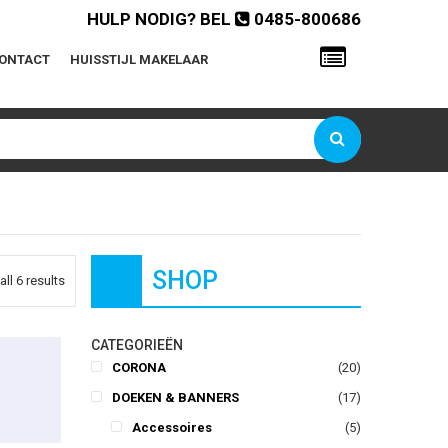
HULP NODIG? BEL
0485-800686
ONTACT
HUISSTIJL MAKELAAR
Gebruikersnaam of e-mailadres
Wachtwoord
Onthoud mij
SHOP
ll 6 results
Wachtwoord vergeten?
CATEGORIEËN
This product has multiple variants. The options may be chosen on the product page
CORONA
(20)
DOEKEN & BANNERS
(17)
Accessoires
(5)