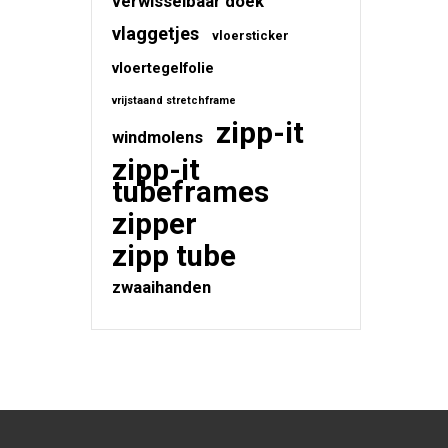
verwisselbaar doek
vlaggetjes
vloersticker
vloertegelfolie
vrijstaand stretchframe
zipp-it
windmolens
zipp-it
tubeframes
zipper
zipp tube
zwaaihanden