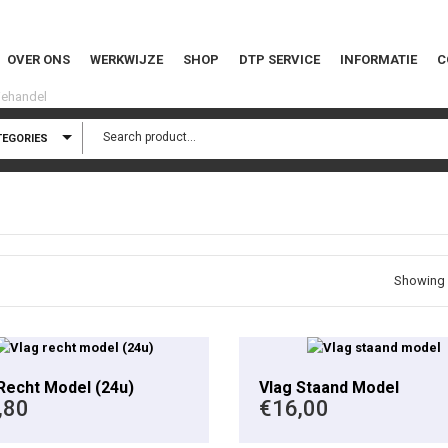
OVER ONS
WERKWIJZE
SHOP
DTP SERVICE
INFORMATIE
C
TEGORIES
Showing a
This product has multiple variants. The options may be chosen on the product page
Recht Model (24u)
Vlag Staand Model
,80
€
16,00