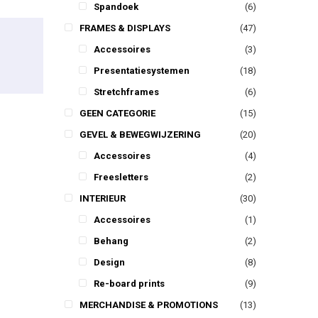
Spandoek
(6)
This product has multiple variants. The options may be chosen on the product page
FRAMES & DISPLAYS
(47)
Accessoires
(3)
Presentatiesystemen
(18)
Stretchframes
(6)
GEEN CATEGORIE
(15)
GEVEL & BEWEGWIJZERING
(20)
Accessoires
(4)
Freesletters
(2)
INTERIEUR
(30)
Accessoires
(1)
Behang
(2)
Design
(8)
Re-board prints
(9)
MERCHANDISE & PROMOTIONS
(13)