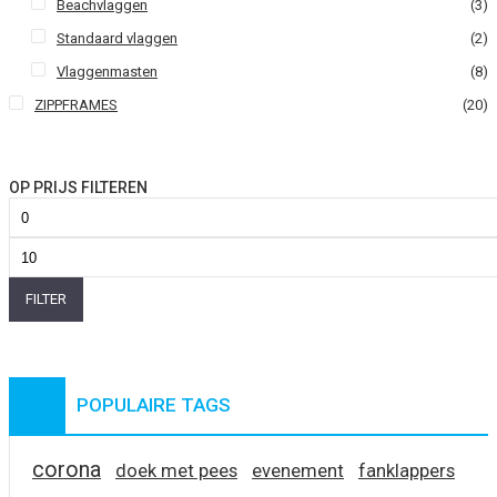
Beachvlaggen
(3)
Standaard vlaggen
(2)
Vlaggenmasten
(8)
ZIPPFRAMES
(20)
OP PRIJS FILTEREN
Min.
prijs
Max.
prijs
FILTER
POPULAIRE TAGS
corona
doek met pees
evenement
fanklappers