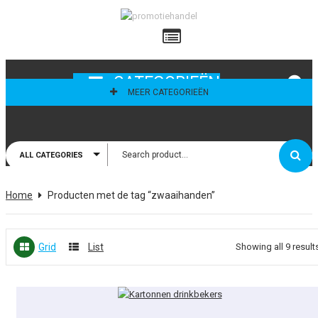
ailadres
CATEGORIEËN
MEER CATEGORIEËN
ALL CATEGORIES
thoud mij
Home
Producten met de tag “zwaaihanden”
Grid
List
Showing all 9 result