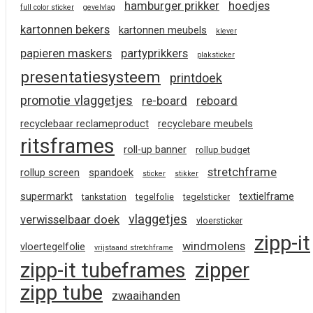
hamburger prikker
hoedjes
full color sticker
gevelvlag
kartonnen bekers
kartonnen meubels
klever
papieren maskers
partyprikkers
plaksticker
presentatiesysteem
printdoek
promotie vlaggetjes
re-board
reboard
recyclebaar reclameproduct
recyclebare meubels
ritsframes
roll-up banner
rollup budget
stretchframe
rollup screen
spandoek
sticker
stikker
supermarkt
textielframe
tankstation
tegelfolie
tegelsticker
vlaggetjes
verwisselbaar doek
vloersticker
zipp-it
windmolens
vloertegelfolie
vrijstaand stretchframe
zipp-it tubeframes
zipper
zipp tube
zwaaihanden