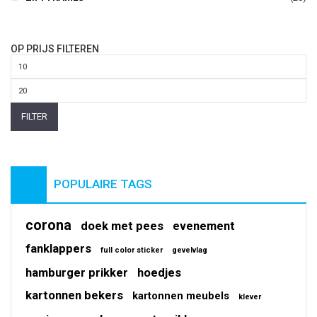
OP PRIJS FILTEREN
Min.
prijs
Max.
prijs
FILTER
POPULAIRE TAGS
corona
doek met pees
evenement
fanklappers
full color sticker
gevelvlag
hamburger prikker
hoedjes
kartonnen bekers
kartonnen meubels
klever