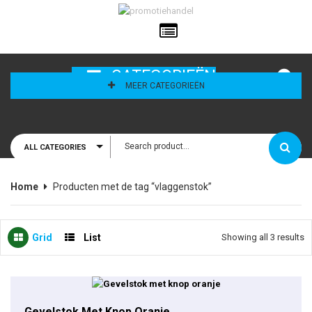
ailadres
CATEGORIEËN
MEER CATEGORIEËN
ALL CATEGORIES
houd mij
Home
Producten met de tag “vlaggenstok”
Grid
List
Showing all 3 results
Gevelstok Met Knop Oranje