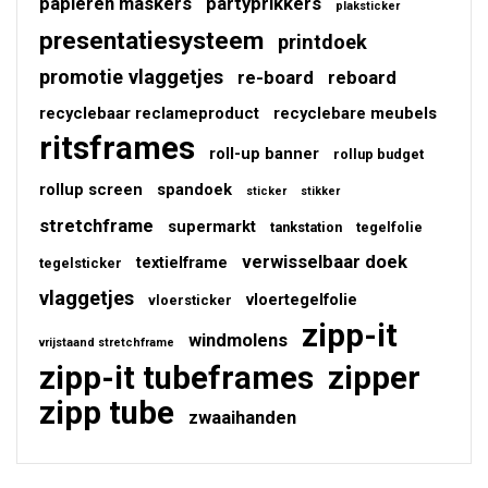
papieren maskers
partyprikkers
plaksticker
presentatiesysteem
printdoek
promotie vlaggetjes
re-board
reboard
recyclebaar reclameproduct
recyclebare meubels
ritsframes
roll-up banner
rollup budget
rollup screen
spandoek
sticker
stikker
stretchframe
supermarkt
tankstation
tegelfolie
verwisselbaar doek
textielframe
tegelsticker
vlaggetjes
vloertegelfolie
vloersticker
zipp-it
windmolens
vrijstaand stretchframe
zipp-it tubeframes
zipper
zipp tube
zwaaihanden