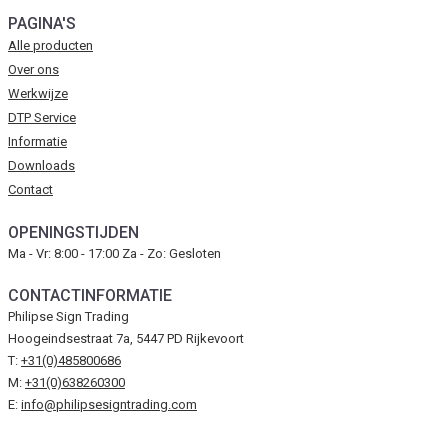
PAGINA'S
Alle producten
Over ons
Werkwijze
DTP Service
Informatie
Downloads
Contact
OPENINGSTIJDEN
Ma - Vr: 8:00 - 17:00 Za - Zo: Gesloten
CONTACTINFORMATIE
Philipse Sign Trading
Hoogeindsestraat 7a, 5447 PD Rijkevoort
T:
+31(0)485800686
M:
+31(0)638260300
E:
info@philipsesigntrading.com