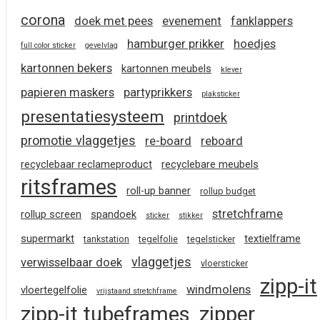
corona
doek met pees
evenement
fanklappers
hamburger prikker
hoedjes
full color sticker
gevelvlag
kartonnen bekers
kartonnen meubels
klever
papieren maskers
partyprikkers
plaksticker
presentatiesysteem
printdoek
promotie vlaggetjes
re-board
reboard
recyclebaar reclameproduct
recyclebare meubels
ritsframes
roll-up banner
rollup budget
stretchframe
rollup screen
spandoek
sticker
stikker
supermarkt
textielframe
tankstation
tegelfolie
tegelsticker
vlaggetjes
verwisselbaar doek
vloersticker
zipp-it
windmolens
vloertegelfolie
vrijstaand stretchframe
zipp-it tubeframes
zipper