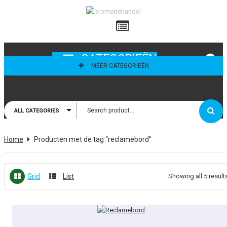
ailadres
CATEGORIEËN
MEER CATEGORIEËN
ALL CATEGORIES
thoud mij
Home
Producten met de tag “reclamebord”
Grid
List
Showing all 5 result
This product has multiple variants. The options may be c