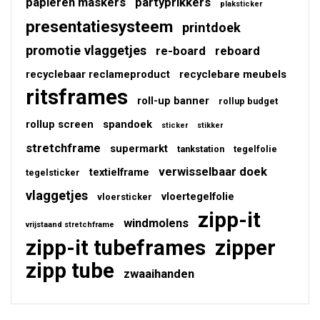
papieren maskers
partyprikkers
plaksticker
presentatiesysteem
printdoek
promotie vlaggetjes
re-board
reboard
recyclebaar reclameproduct
recyclebare meubels
ritsframes
roll-up banner
rollup budget
rollup screen
spandoek
sticker
stikker
stretchframe
supermarkt
tankstation
tegelfolie
verwisselbaar doek
textielframe
tegelsticker
vlaggetjes
vloertegelfolie
vloersticker
zipp-it
windmolens
vrijstaand stretchframe
zipp-it tubeframes
zipper
zipp tube
zwaaihanden