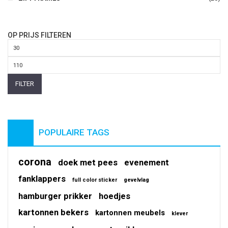
OP PRIJS FILTEREN
Min.
prijs
Max.
prijs
FILTER
POPULAIRE TAGS
corona
doek met pees
evenement
fanklappers
full color sticker
gevelvlag
hamburger prikker
hoedjes
kartonnen bekers
kartonnen meubels
klever