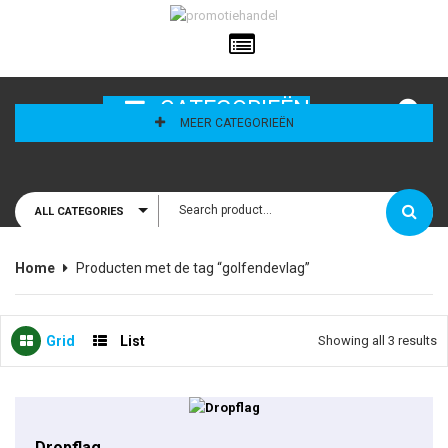
ailadres
CATEGORIEËN
MEER CATEGORIEËN
ALL CATEGORIES
houd mij
Home
Producten met de tag “golfendevlag”
Grid
List
Showing all 3 results
This product has multiple variants. The options may be chosen on the product page
Dropflag