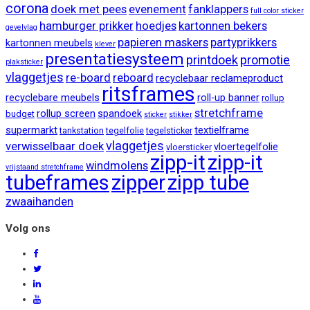
corona
doek met pees
evenement
fanklappers
full color sticker
hamburger prikker
hoedjes
kartonnen bekers
gevelvlag
papieren maskers
partyprikkers
kartonnen meubels
klever
presentatiesysteem
printdoek
promotie
plaksticker
vlaggetjes
re-board
reboard
recyclebaar reclameproduct
ritsframes
recyclebare meubels
roll-up banner
rollup
stretchframe
rollup screen
spandoek
budget
sticker
stikker
supermarkt
textielframe
tankstation
tegelfolie
tegelsticker
vlaggetjes
verwisselbaar doek
vloertegelfolie
vloersticker
zipp-it
zipp-it
windmolens
vrijstaand stretchframe
tubeframes
zipper
zipp tube
zwaaihanden
Volg ons