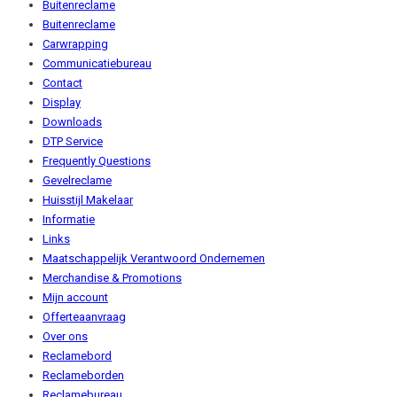
Buitenreclame
Buitenreclame
Carwrapping
Communicatiebureau
Contact
Display
Downloads
DTP Service
Frequently Questions
Gevelreclame
Huisstijl Makelaar
Informatie
Links
Maatschappelijk Verantwoord Ondernemen
Merchandise & Promotions
Mijn account
Offerteaanvraag
Over ons
Reclamebord
Reclameborden
Reclamebureau