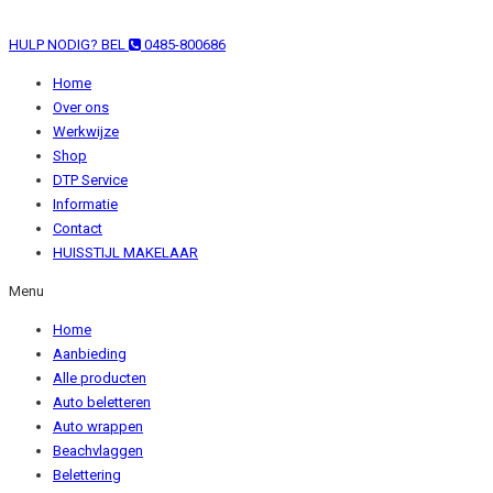
HULP NODIG? BEL
0485-800686
Home
Over ons
Werkwijze
Shop
DTP Service
Informatie
Contact
HUISSTIJL MAKELAAR
Menu
Home
Aanbieding
Alle producten
Auto beletteren
Auto wrappen
Beachvlaggen
Belettering