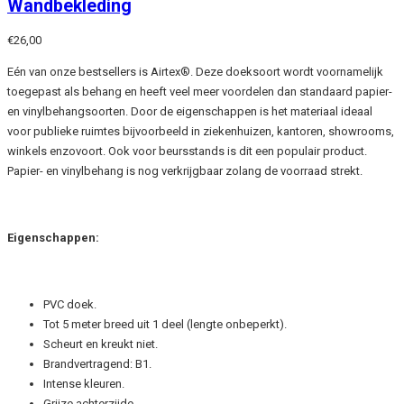
Wandbekleding
€
26,00
Eén van onze bestsellers is Airtex®. Deze doeksoort wordt voornamelijk
toegepast als behang en heeft veel meer voordelen dan standaard papier-
en vinylbehangsoorten. Door de eigenschappen is het materiaal ideaal
voor publieke ruimtes bijvoorbeeld in ziekenhuizen, kantoren, showrooms,
winkels enzovoort. Ook voor beursstands is dit een populair product.
Papier- en vinylbehang is nog verkrijgbaar zolang de voorraad strekt.
Eigenschappen:
PVC doek.
Tot 5 meter breed uit 1 deel (lengte onbeperkt).
Scheurt en kreukt niet.
Brandvertragend: B1.
Intense kleuren.
Grijze achterzijde.