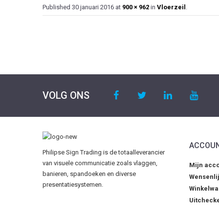
Published
30 januari 2016
at
900 × 962
in
Vloerzeil
.
VOLG ONS
ACCOU
Philipse Sign Trading is de totaalleverancier
van visuele communicatie zoals vlaggen,
Mijn acc
banieren, spandoeken en diverse
Wensenlij
presentatiesystemen.
Winkelw
Uitcheck