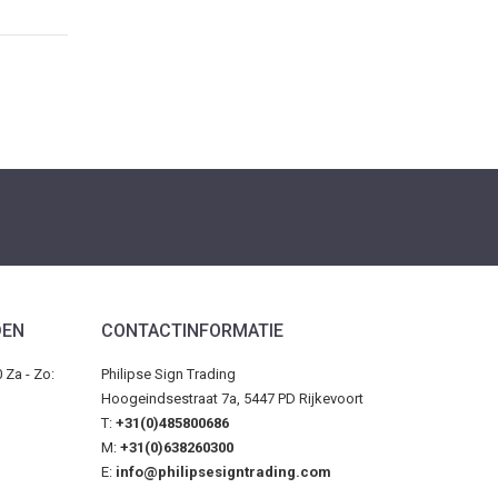
DEN
CONTACTINFORMATIE
0 Za - Zo:
Philipse Sign Trading
Hoogeindsestraat 7a, 5447 PD Rijkevoort
T:
+31(0)485800686
M:
+31(0)638260300
E:
info@philipsesigntrading.com