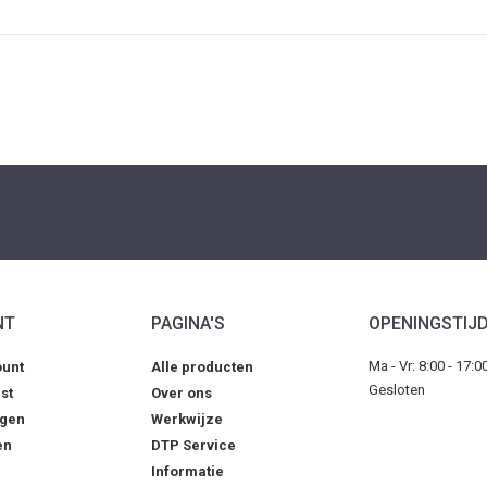
NT
PAGINA'S
OPENINGSTIJ
Ma - Vr: 8:00 - 17:0
ount
Alle producten
Gesloten
st
Over ons
agen
Werkwijze
en
DTP Service
Informatie