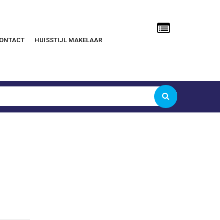
ONTACT
HUISSTIJL MAKELAAR
Gebruikersnaam of e-mailadres
Wachtwoord
Onthoud mij
Wachtwoord vergeten?