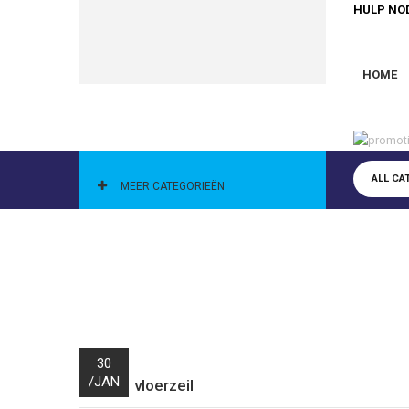
HULP NO
HOME
CATEGORIEËN
ALL CA
MEER CATEGORIEËN
30
/
JAN
vloerzeil