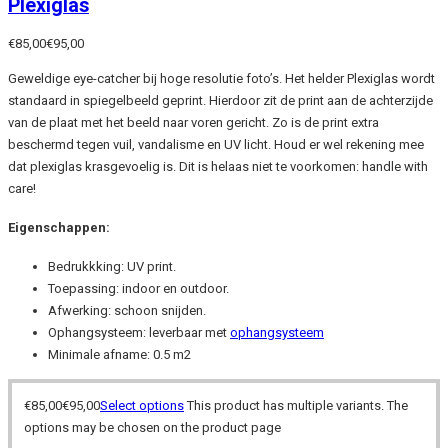
Plexiglas
€
85,00
€
95,00
Geweldige eye-catcher bij hoge resolutie foto’s. Het helder Plexiglas wordt
standaard in spiegelbeeld geprint. Hierdoor zit de print aan de achterzijde
van de plaat met het beeld naar voren gericht. Zo is de print extra
beschermd tegen vuil, vandalisme en UV licht. Houd er wel rekening mee
dat plexiglas krasgevoelig is. Dit is helaas niet te voorkomen: handle with
care!
Eigenschappen:
Bedrukkking: UV print.
Toepassing: indoor en outdoor.
Afwerking: schoon snijden.
Ophangsysteem: leverbaar met
ophangsysteem
Minimale afname: 0.5 m2
€
85,00
€
95,00
Select options
This product has multiple variants. The
options may be chosen on the product page