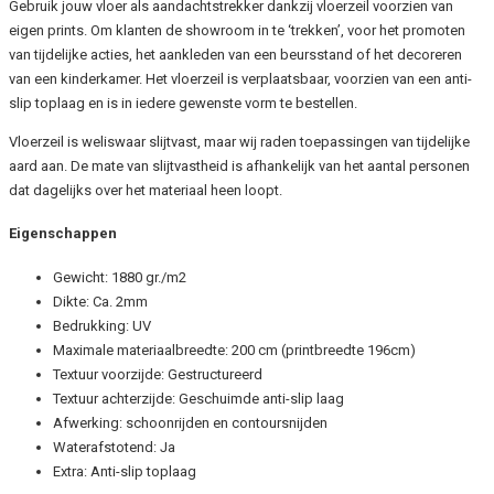
Gebruik jouw vloer als aandachtstrekker dankzij vloerzeil voorzien van
eigen prints. Om klanten de showroom in te ‘trekken’, voor het promoten
van tijdelijke acties, het aankleden van een beursstand of het decoreren
van een kinderkamer. Het vloerzeil is verplaatsbaar, voorzien van een anti-
slip toplaag en is in iedere gewenste vorm te bestellen.
Vloerzeil is weliswaar slijtvast, maar wij raden toepassingen van tijdelijke
aard aan. De mate van slijtvastheid is afhankelijk van het aantal personen
dat dagelijks over het materiaal heen loopt.
Eigenschappen
Gewicht: 1880 gr./m2
Dikte: Ca. 2mm
Bedrukking: UV
Maximale materiaalbreedte: 200 cm (printbreedte 196cm)
Textuur voorzijde: Gestructureerd
Textuur achterzijde: Geschuimde anti-slip laag
Afwerking: schoonrijden en contoursnijden
Waterafstotend: Ja
Extra: Anti-slip toplaag