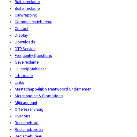
Buitenreclame
Buitenreclame
Carwrapping
Communicatiebureau
Contact
Display
Downloads
DTP Service
Frequently Questions
Gevelreclame
Huisstijl Makelaar
Informatie
Links
Maatschappelijk Verantwoord Ondernemen
Merchandise & Promotions
Mijn account
Offerteaanvraag
Over ons
Reclamebord
Reclameborden
Reclamebureau