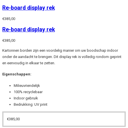
Re-board display rek
€
385,00
Re-board display rek
€
385,00
Kartonnen borden zijn een voordelig manier om uw boodschap indoor
onder de aandacht te brengen. Dit display rek is volledig rondom geprint
en eenvoudig in elkaar te zetten.
Eigenschappen:
Milieuvriendelijk
100% recyclebaar
Indoor gebruik
Bedrukking: UV print
€
385,00