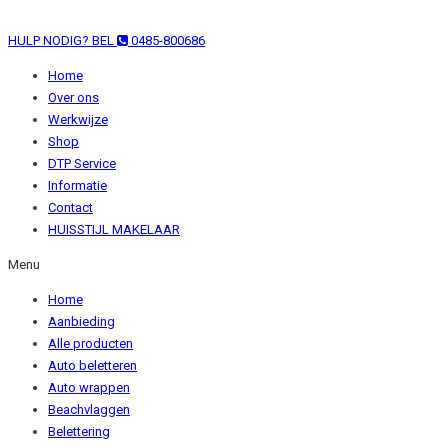
HULP NODIG? BEL
0485-800686
Home
Over ons
Werkwijze
Shop
DTP Service
Informatie
Contact
HUISSTIJL MAKELAAR
Menu
Home
Aanbieding
Alle producten
Auto beletteren
Auto wrappen
Beachvlaggen
Belettering