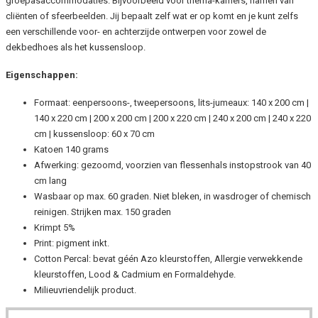
groepasaccommodaties. Bijvoorbeeld voor thema-kamers, namen van
cliënten of sfeerbeelden. Jij bepaalt zelf wat er op komt en je kunt zelfs
een verschillende voor- en achterzijde ontwerpen voor zowel de
dekbedhoes als het kussensloop.
Eigenschappen:
Formaat: eenpersoons-, tweepersoons, lits-jumeaux: 140 x 200 cm |
140 x 220 cm | 200 x 200 cm | 200 x 220 cm | 240 x 200 cm | 240 x 220
cm | kussensloop: 60 x 70 cm
Katoen 140 grams
Afwerking: gezoomd, voorzien van flessenhals instopstrook van 40
cm lang
Wasbaar op max. 60 graden. Niet bleken, in wasdroger of chemisch
reinigen. Strijken max. 150 graden
Krimpt 5%
Print: pigment inkt.
Cotton Percal: bevat géén Azo kleurstoffen, Allergie verwekkende
kleurstoffen, Lood & Cadmium en Formaldehyde.
Milieuvriendelijk product.