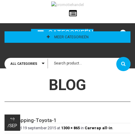
ailadres
CATEGORIEËN
MEER CATEGORIEËN
ALL CATEGORIES
houd mij
BLOG
19
Carwrapping-Toyota-1
/
SEP
Published
19 september 2015
at
1300 × 865
in
Carwrap all-in
.