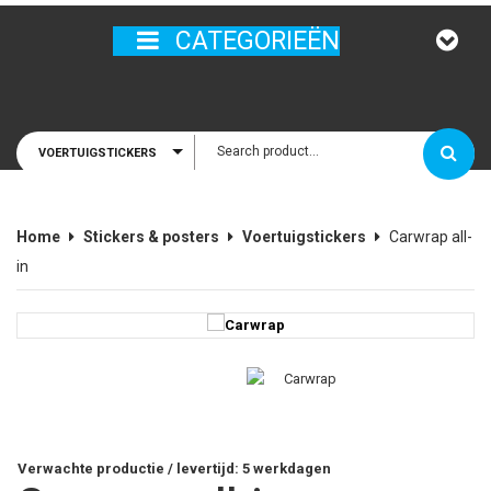
ailadres
CATEGORIEËN
VOERTUIGSTICKERS
houd mij
Home
Stickers & posters
Voertuigstickers
Carwrap all-
in
Verwachte productie / levertijd: 5 werkdagen