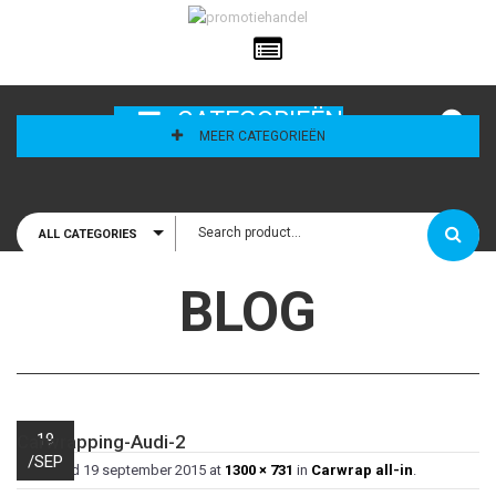
ailadres
CATEGORIEËN
MEER CATEGORIEËN
ALL CATEGORIES
houd mij
BLOG
19
Carwrapping-Audi-2
/
SEP
Published
19 september 2015
at
1300 × 731
in
Carwrap all-in
.