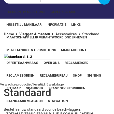
Wachtwoord
FREQUENTLY QUESTIONS
GEVELRECLAME
Onthoud mij
HUISSTIJL MAKELAAR
INFORMATIE
LINKS
Home
Vlaggen & masten
Accessoires
Standaard
MAATSCHAPPELIJK VERANTWOORD ONDERNEMEN
Wachtwoord vergeten?
MERCHANDISE & PROMOTIONS
MIJN ACCOUNT
OFFERTEAANVRAAG
OVER ONS
RECLAMEBORD
RECLAMEBORDEN
RECLAMEBUREAU
SHOP
SIGNING
Verwachte productie / levertijd: 5 werkdagen
SITEMAP
SPANDOEK
SPANDOEK BEDRUKKEN
Standaard
STANDAARD VLAGGEN
STAYCATION
Bestel hier uw standaard voor de beachvlaggen.
TOTAALLEVERANCIER VAN VISUELE COMMUNICATIE IN