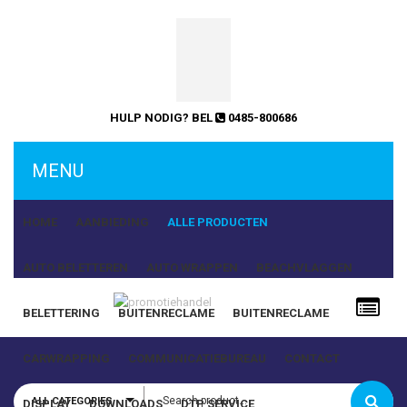
HULP NODIG? BEL
0485-800686
MENU
HOME
AANBIEDING
ALLE PRODUCTEN
AUTO BELETTEREN
AUTO WRAPPEN
BEACHVLAGGEN
BELETTERING
BUITENRECLAME
BUITENRECLAME
Gebruikersnaam of e-mailadres
CARWRAPPING
COMMUNICATIEBUREAU
CONTACT
ALL CATEGORIES
DISPLAY
DOWNLOADS
DTP SERVICE