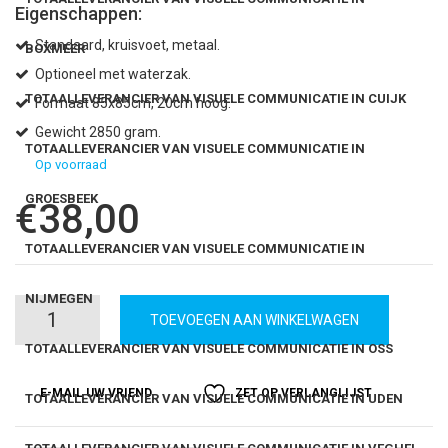
Eigenschappen:
Standaard, kruisvoet, metaal.
BOXMEER
Optioneel met waterzak.
TOTAALLEVERANCIER VAN VISUELE COMMUNICATIE IN CUIJK
Formaat 85x85cm, 20cm hoog.
Gewicht 2850 gram.
TOTAALLEVERANCIER VAN VISUELE COMMUNICATIE IN
Op voorraad
GROESBEEK
€
38,00
TOTAALLEVERANCIER VAN VISUELE COMMUNICATIE IN
NIJMEGEN
Standaard
TOEVOEGEN AAN WINKELWAGEN
TOTAALLEVERANCIER VAN VISUELE COMMUNICATIE IN OSS
quantity
E-MAIL UW VRIEND
ZET OP VERLANGLIJST
TOTAALLEVERANCIER VAN VISUELE COMMUNICATIE IN UDEN