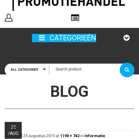
ailadres
CATEGORIEËN
ALL CATEGORIES
houd mij
BLOG
25
forex
/
AUG
Published
25 augustus 2015
at
1190 × 742
in
Informatie
.