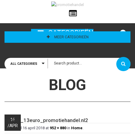
ailadres
CATEGORIEËN
MEER CATEGORIEËN
ALL CATEGORIES
houd mij
BLOG
16
sticker_13euro_promotiehandel.nl2
/
APR
Published
16 april 2018
at
952 × 880
in
Home
.