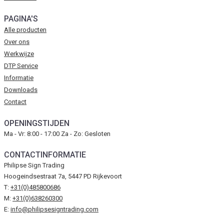
PAGINA'S
Alle producten
Over ons
Werkwijze
DTP Service
Informatie
Downloads
Contact
OPENINGSTIJDEN
Ma - Vr: 8:00 - 17:00 Za - Zo: Gesloten
CONTACTINFORMATIE
Philipse Sign Trading
Hoogeindsestraat 7a, 5447 PD Rijkevoort
T:
+31(0)485800686
M:
+31(0)638260300
E:
info@philipsesigntrading.com