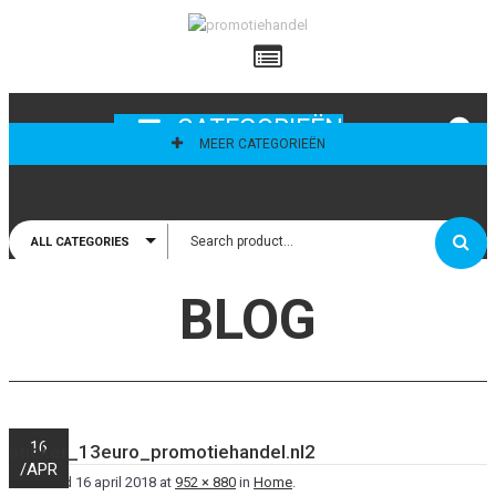
ailadres
CATEGORIEËN
MEER CATEGORIEËN
ALL CATEGORIES
thoud mij
BLOG
16
sticker_13euro_promotiehandel.nl2
/
APR
Published
16 april 2018
at
952 × 880
in
Home
.