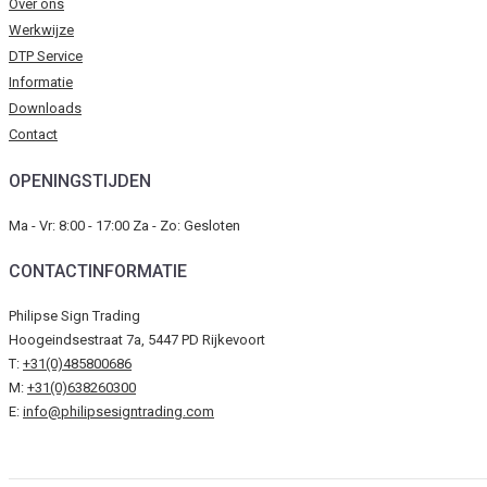
Over ons
Werkwijze
DTP Service
Informatie
Downloads
Contact
OPENINGSTIJDEN
Ma - Vr: 8:00 - 17:00 Za - Zo: Gesloten
CONTACTINFORMATIE
Philipse Sign Trading
Hoogeindsestraat 7a, 5447 PD Rijkevoort
T:
+31(0)485800686
M:
+31(0)638260300
E:
info@philipsesigntrading.com