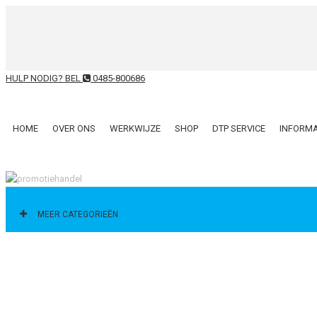
HULP NODIG? BEL
0485-800686
HOME
OVER ONS
WERKWIJZE
SHOP
DTP SERVICE
INFORMA
CATEGORIEËN
MEER CATEGORIEËN
ALL CATEGORIES