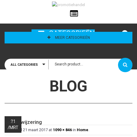
ailadres
CATEGORIEËN
MEER CATEGORIEËN
ALL CATEGORIES
houd mij
BLOG
21
bewegwijzering
/
MRT
Published
21 maart 2017
at
1090 × 846
in
Home
.