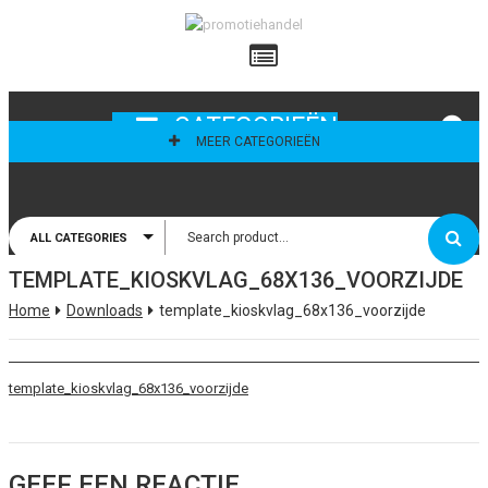
ailadres
CATEGORIEËN
MEER CATEGORIEËN
ALL CATEGORIES
thoud mij
TEMPLATE_KIOSKVLAG_68X136_VOORZIJDE
Home
Downloads
template_kioskvlag_68x136_voorzijde
template_kioskvlag_68x136_voorzijde
GEEF EEN REACTIE