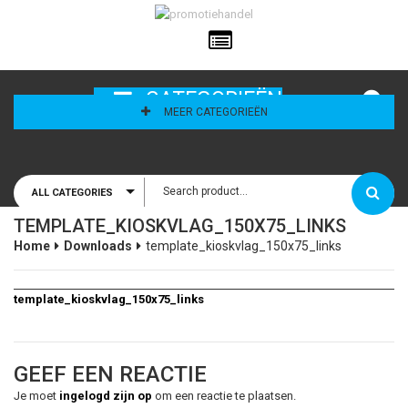
ailadres
CATEGORIEËN
MEER CATEGORIEËN
ALL CATEGORIES
houd mij
TEMPLATE_KIOSKVLAG_150X75_LINKS
Home
Downloads
template_kioskvlag_150x75_links
template_kioskvlag_150x75_links
GEEF EEN REACTIE
Je moet
ingelogd zijn op
om een reactie te plaatsen.