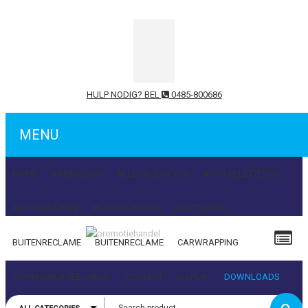
HULP NODIG? BEL
0485-800686
MENU
HOME
AANBIEDING
ALLE PRODUCTEN
AUTO BELETTEREN
AUTO WRAPPEN
BEACHVLAGGEN
BELETTERING
BUITENRECLAME
BUITENRECLAME
CARWRAPPING
Gebruikersnaam of e-mailadres
COMMUNICATIEBUREAU
CONTACT
DISPLAY
DOWNLOADS