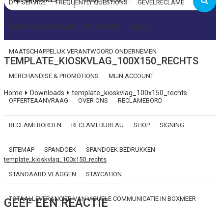
ALL CATEGORIES
DTP SERVICE
FREQUENTLY QUESTIONS
GEVELRECLAME
Wachtwoord
HUISSTIJL MAKELAAR
INFORMATIE
LINKS
Onthoud mij
MAATSCHAPPELIJK VERANTWOORD ONDERNEMEN
TEMPLATE_KIOSKVLAG_100X150_RECHTS
MERCHANDISE & PROMOTIONS
MIJN ACCOUNT
Wachtwoord vergeten?
Home
Downloads
template_kioskvlag_100x150_rechts
OFFERTEAANVRAAG
OVER ONS
RECLAMEBORD
RECLAMEBORDEN
RECLAMEBUREAU
SHOP
SIGNING
SITEMAP
SPANDOEK
SPANDOEK BEDRUKKEN
template_kioskvlag_100x150_rechts
STANDAARD VLAGGEN
STAYCATION
TOTAALLEVERANCIER VAN VISUELE COMMUNICATIE IN BOXMEER
GEEF EEN REACTIE