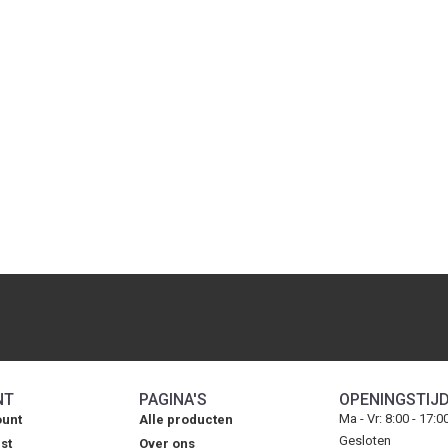
NT
PAGINA'S
OPENINGSTIJ
Ma - Vr: 8:00 - 17:0
ount
Alle producten
Gesloten
st
Over ons