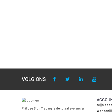
VOLG ONS
ACCOU
Mijn acc
Philipse Sign Trading is de totaalleverancier
Wensenlij