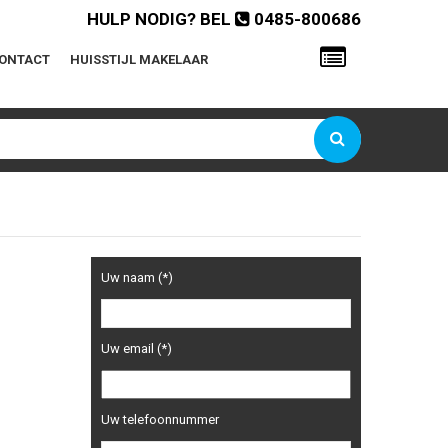
HULP NODIG? BEL
0485-800686
ONTACT
HUISSTIJL MAKELAAR
Gebruikersnaam of e-mailadres
Wachtwoord
Onthoud mij
Uw naam (*)
Wachtwoord vergeten?
Uw email (*)
Uw telefoonnummer