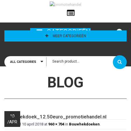
ailadres
CATEGORIEËN
MEER CATEGORIEËN
ALL CATEGORIES
houd mij
BLOG
10
dranghekdoek_12.50euro_promotiehandel.nl
/
APR
Published
10 april 2018
at
960 × 704
in
Bouwhekdoeken
.