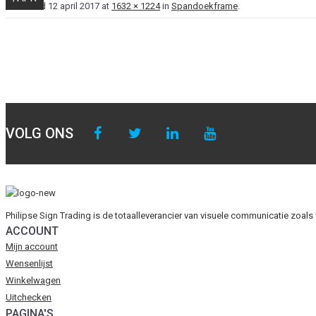
Published
12 april 2017
at
1632 × 1224
in
Spandoekframe
.
VOLG ONS
Philipse Sign Trading is de totaalleverancier van visuele communicatie zoal
ACCOUNT
Mijn account
Wensenlijst
Winkelwagen
Uitchecken
PAGINA'S