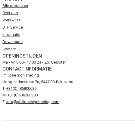
Alle producten
Over ons
Werkwijze
DTP Service
Informatie
Downloads
Contact
OPENINGSTIJDEN
Ma - Vr: 8:00 - 17:00 Za - Zo: Gesloten
CONTACTINFORMATIE
Philipse Sign Trading
Hoogeindsestraat 7a, 5447 PD Rijkevoort
T:
+31(0)485800686
M:
+31(0)638260300
E:
info@philipsesigntrading.com