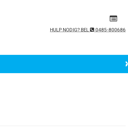
HULP NODIG? BEL
0485-800686
Gebruikersnaam of e-mailadres
Wachtwoord
Onthoud mij
Wachtwoord vergeten?