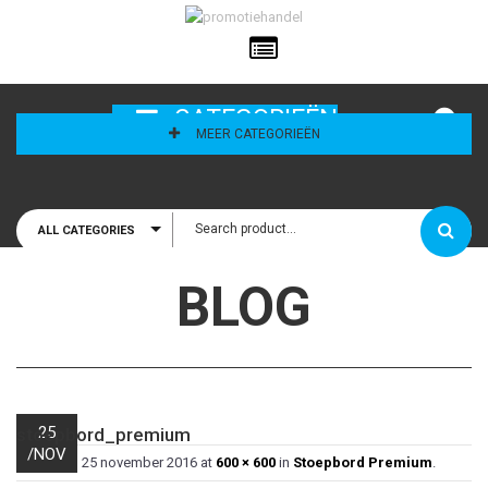
ailadres
CATEGORIEËN
MEER CATEGORIEËN
ALL CATEGORIES
houd mij
BLOG
25
stoepbord_premium
/
NOV
Published
25 november 2016
at
600 × 600
in
Stoepbord Premium
.