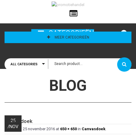
ailadres
CATEGORIEËN
MEER CATEGORIEËN
ALL CATEGORIES
houd mij
BLOG
25
canvasdoek
/
NOV
Published
25 november 2016
at
650 × 650
in
Canvasdoek
.