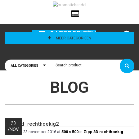
ailadres
CATEGORIEËN
MEER CATEGORIEËN
ALL CATEGORIES
houd mij
BLOG
23
zipp_3d_rechthoekig2
/
NOV
Published
23 november 2016
at
500 × 500
in
Zipp 3D rechthoekig
.