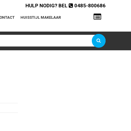
HULP NODIG? BEL
0485-800686
ONTACT
HUISSTIJL MAKELAAR
Gebruikersnaam of e-mailadres
Wachtwoord
Onthoud mij
Wachtwoord vergeten?