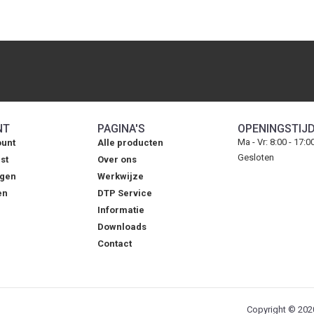
NT
PAGINA'S
OPENINGSTIJ
Ma - Vr: 8:00 - 17:0
ount
Alle producten
Gesloten
st
Over ons
agen
Werkwijze
en
DTP Service
Informatie
Downloads
Contact
Copyright © 2020