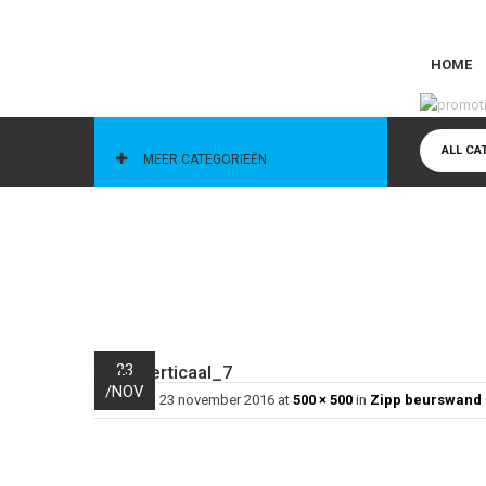
HOME
CATEGORIEËN
ALL CA
MEER CATEGORIEËN
23
zipp_verticaal_7
/
NOV
Published
23 november 2016
at
500 × 500
in
Zipp beurswand 