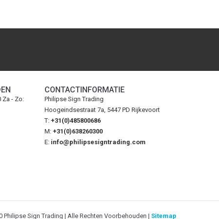
DEN
CONTACTINFORMATIE
0 Za - Zo:
Philipse Sign Trading
Hoogeindsestraat 7a, 5447 PD Rijkevoort
T:
+31(0)485800686
M:
+31(0)638260300
E:
info@philipsesigntrading.com
 Philipse Sign Trading | Alle Rechten Voorbehouden |
Sitemap