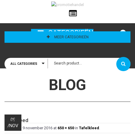
ailadres
CATEGORIEËN
MEER CATEGORIEËN
ALL CATEGORIES
houd mij
BLOG
09
tafelkleed
/
NOV
Published
9 november 2016
at
650 × 650
in
Tafelkleed
.