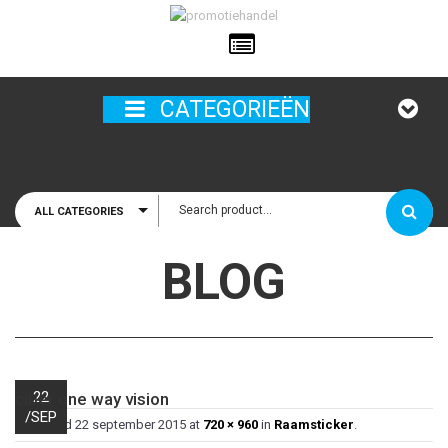
ailadres
CATEGORIEËN
ALL CATEGORIES
houd mij
BLOG
22
ciber one way vision
/
SEP
Published
22 september 2015
at
720 × 960
in
Raamsticker
.