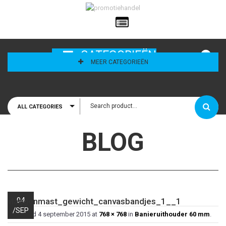
ailadres
CATEGORIEËN
MEER CATEGORIEËN
ALL CATEGORIES
houd mij
BLOG
04
vlaggenmast_gewicht_canvasbandjes_1__1
/
SEP
Published
4 september 2015
at
768 × 768
in
Banieruithouder 60 mm
.