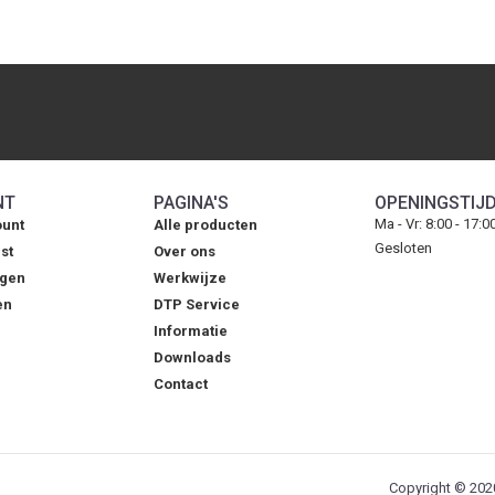
NT
PAGINA'S
OPENINGSTIJ
Ma - Vr: 8:00 - 17:0
ount
Alle producten
Gesloten
st
Over ons
agen
Werkwijze
en
DTP Service
Informatie
Downloads
Contact
Copyright © 2020