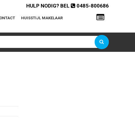
HULP NODIG? BEL
0485-800686
ONTACT
HUISSTIJL MAKELAAR
Gebruikersnaam of e-mailadres
Wachtwoord
Onthoud mij
Wachtwoord vergeten?