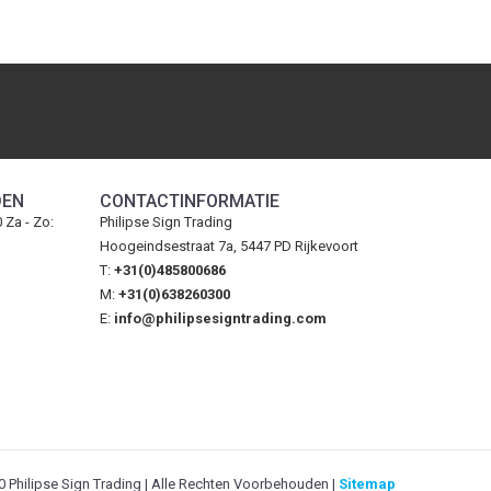
DEN
CONTACTINFORMATIE
0 Za - Zo:
Philipse Sign Trading
Hoogeindsestraat 7a, 5447 PD Rijkevoort
T:
+31(0)485800686
M:
+31(0)638260300
E:
info@philipsesigntrading.com
 Philipse Sign Trading | Alle Rechten Voorbehouden |
Sitemap