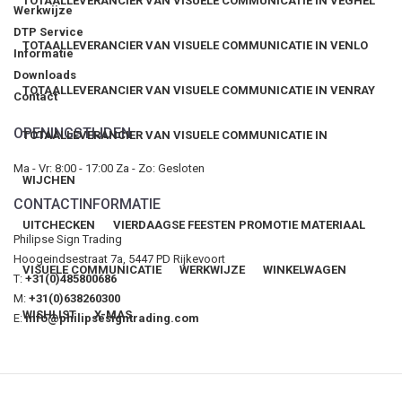
TOTAALLEVERANCIER VAN VISUELE COMMUNICATIE IN VEGHEL
Werkwijze
DTP Service
TOTAALLEVERANCIER VAN VISUELE COMMUNICATIE IN VENLO
Informatie
Downloads
TOTAALLEVERANCIER VAN VISUELE COMMUNICATIE IN VENRAY
Contact
OPENINGSTIJDEN
TOTAALLEVERANCIER VAN VISUELE COMMUNICATIE IN
Ma - Vr: 8:00 - 17:00 Za - Zo: Gesloten
WIJCHEN
CONTACTINFORMATIE
UITCHECKEN
VIERDAAGSE FEESTEN PROMOTIE MATERIAAL
Philipse Sign Trading
Hoogeindsestraat 7a, 5447 PD Rijkevoort
VISUELE COMMUNICATIE
WERKWIJZE
WINKELWAGEN
T:
+31(0)485800686
M:
+31(0)638260300
WISHLIST
X-MAS
E:
info@philipsesigntrading.com