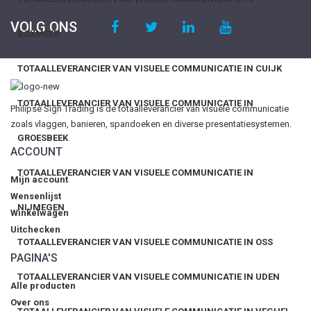
VOLG ONS
BOXMEER
TOTAALLEVERANCIER VAN VISUELE COMMUNICATIE IN CUIJK
TOTAALLEVERANCIER VAN VISUELE COMMUNICATIE IN
Philipse Sign Trading is de totaalleverancier van visuele communicatie
zoals vlaggen, banieren, spandoeken en diverse presentatiesystemen.
GROESBEEK
ACCOUNT
TOTAALLEVERANCIER VAN VISUELE COMMUNICATIE IN
Mijn account
Wensenlijst
NIJMEGEN
Winkelwagen
Uitchecken
TOTAALLEVERANCIER VAN VISUELE COMMUNICATIE IN OSS
PAGINA'S
TOTAALLEVERANCIER VAN VISUELE COMMUNICATIE IN UDEN
Alle producten
Over ons