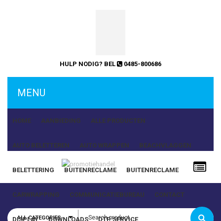
HULP NODIG? BEL
0485-800686
MENU
HOME
AANBIEDING
ALLE PRODUCTEN
AUTO BELETTEREN
AUTO WRAPPEN
BEACHVLAGGEN
BELETTERING
BUITENRECLAME
BUITENRECLAME
Gebruikersnaam of e-mailadres
CARWRAPPING
COMMUNICATIEBUREAU
CONTACT
ALL CATEGORIES
DISPLAY
DOWNLOADS
DTP SERVICE