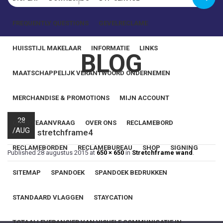
Wachtwoord
FREQUENTLY QUESTIONS
GEVELRECLAME
Onthoud mij
HUISSTIJL MAKELAAR
INFORMATIE
LINKS
BLOG
MAATSCHAPPELIJK VERANTWOORD ONDERNEMEN
Wachtwoord vergeten?
MERCHANDISE & PROMOTIONS
MIJN ACCOUNT
28
OFFERTEAANVRAAG
OVER ONS
RECLAMEBORD
/
AUG
stretchframe4
RECLAMEBORDEN
RECLAMEBUREAU
SHOP
SIGNING
Published
28 augustus 2015
at
650 × 650
in
Stretchframe wand
.
SITEMAP
SPANDOEK
SPANDOEK BEDRUKKEN
STANDAARD VLAGGEN
STAYCATION
TOTAALLEVERANCIER VAN VISUELE COMMUNICATIE IN