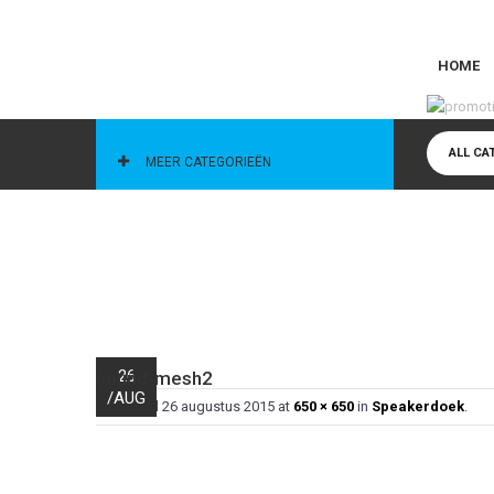
HOME
CATEGORIEËN
ALL CA
MEER CATEGORIEËN
26
sound-mesh2
/
AUG
Published
26 augustus 2015
at
650 × 650
in
Speakerdoek
.