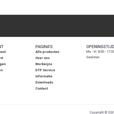
NT
PAGINA'S
OPENINGSTIJ
Ma - Vr: 8:00 - 17:0
ount
Alle producten
Gesloten
st
Over ons
agen
Werkwijze
en
DTP Service
Informatie
Downloads
Contact
Copyright © 2020