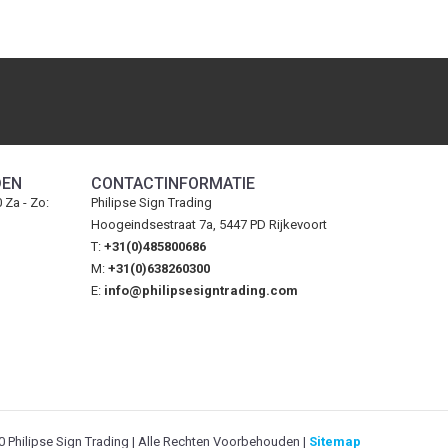
DEN
CONTACTINFORMATIE
0 Za - Zo:
Philipse Sign Trading
Hoogeindsestraat 7a, 5447 PD Rijkevoort
T:
+31(0)485800686
M:
+31(0)638260300
E:
info@philipsesigntrading.com
 Philipse Sign Trading | Alle Rechten Voorbehouden |
Sitemap