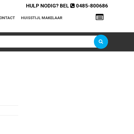
HULP NODIG? BEL
0485-800686
ONTACT
HUISSTIJL MAKELAAR
Gebruikersnaam of e-mailadres
Wachtwoord
Onthoud mij
Wachtwoord vergeten?