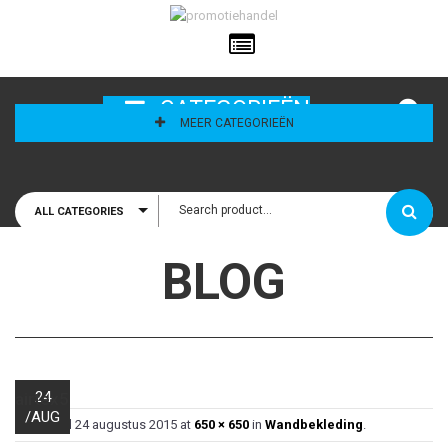
ailadres
CATEGORIEËN
MEER CATEGORIEËN
ALL CATEGORIES
houd mij
BLOG
24
airtex5
/
AUG
Published
24 augustus 2015
at
650 × 650
in
Wandbekleding
.