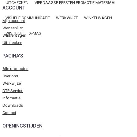
UITCHECKEN
VIERDAAGSE FEESTEN PROMOTIE MATERIAAL
ACCOUNT
VISUELE COMMUNICATIE
WERKWIJZE
WINKELWAGEN
Mijn account
Wensenlijst
WISHLIST
X-MAS
Winkelwagen
Uitchecken
PAGINA'S
Alle producten
Over ons
Werkwijze
DTP Service
Informatie
Downloads
Contact
OPENINGSTIJDEN