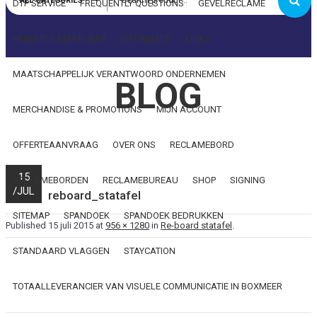
ALL CATEGORIES
DTP SERVICE
FREQUENTLY QUESTIONS
GEVELRECLAME
Wachtwoord
HUISSTIJL MAKELAAR
INFORMATIE
LINKS
Onthoud mij
MAATSCHAPPELIJK VERANTWOORD ONDERNEMEN
BLOG
MERCHANDISE & PROMOTIONS
MIJN ACCOUNT
Wachtwoord vergeten?
OFFERTEAANVRAAG
OVER ONS
RECLAMEBORD
15
RECLAMEBORDEN
RECLAMEBUREAU
SHOP
SIGNING
/
JUL
reboard_statafel
SITEMAP
SPANDOEK
SPANDOEK BEDRUKKEN
Published
15 juli 2015
at
956 × 1280
in
Re-board statafel
.
STANDAARD VLAGGEN
STAYCATION
TOTAALLEVERANCIER VAN VISUELE COMMUNICATIE IN BOXMEER