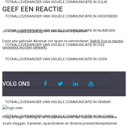
TOTAALLEVERANCIER VAN VISUELE COMMUNICATIE IN CUIJK
GEEF EEN REACTIE
TOTAALLEVERANCIER VAN VISUELE COMMUNICATIE IN GROESBEEK
TOTAALLEVERANCIER VAN VISUELE COMMUNICATIE IN NIJMEGEN
Je moet
ingelogd zijn op
om een reactie te plaatsen.
Deze site gebruikt Akismet om spam te verminderen.
Bekijk hoe je reactie
TOTAALLEVERANCIER VAN VISUELE COMMUNICATIE IN OSS
gegevens worden verwerkt
.
TOTAALLEVERANCIER VAN VISUELE COMMUNICATIE IN UDEN
TOTAALLEVERANCIER VAN VISUELE COMMUNICATIE IN VEGHEL
VOLG ONS
TOTAALLEVERANCIER VAN VISUELE COMMUNICATIE IN VENLO
TOTAALLEVERANCIER VAN VISUELE COMMUNICATIE IN VENRAY
TOTAALLEVERANCIER VAN VISUELE COMMUNICATIE IN WIJCHEN
Philipse Sign Trading is de totaalleverancier van visuele communicatie
zoals vlaggen, banieren, spandoeken en diverse presentatiesystemen.