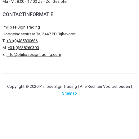
Ma - Vr: 8:00 - 17:00 Za - Zo: Gesloten
CONTACTINFORMATIE
Philipse Sign Trading
Hoogeindsestraat 7a, 5447 PD Rijkevoort
T:
+31(0)485800686
M:
+31(0)638260300
E:
info@philipsesigntrading.com
Copyright © 2020 Philipse Sign Trading | Alle Rechten Voorbehouden |
Sitemap