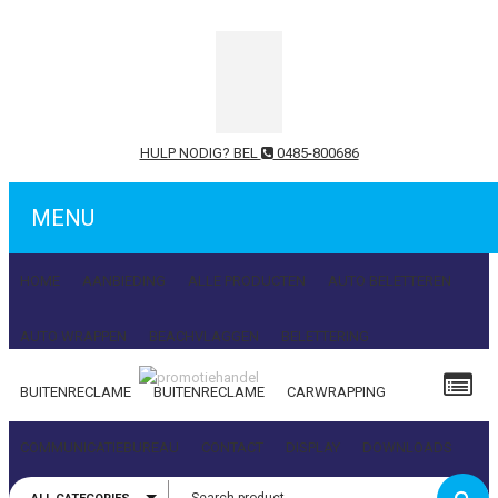
HULP NODIG? BEL
0485-800686
MENU
HOME
AANBIEDING
ALLE PRODUCTEN
AUTO BELETTEREN
AUTO WRAPPEN
BEACHVLAGGEN
BELETTERING
BUITENRECLAME
BUITENRECLAME
CARWRAPPING
Gebruikersnaam of e-mailadres
COMMUNICATIEBUREAU
CONTACT
DISPLAY
DOWNLOADS