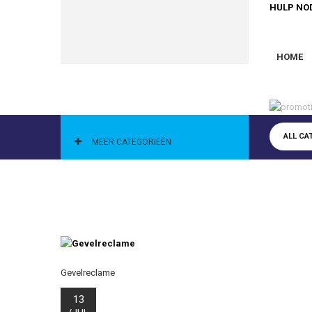
HULP NO
HOME
CATEGORIEËN
ALL CA
MEER CATEGORIEËN
Gevelreclame
13