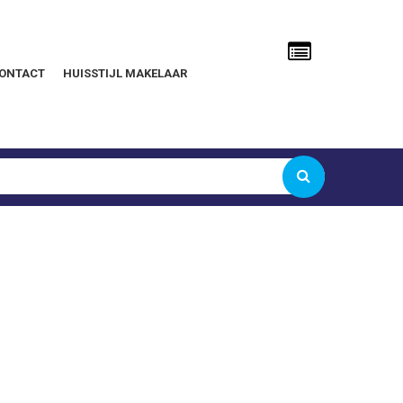
ONTACT
HUISSTIJL MAKELAAR
Gebruikersnaam of e-mailadres
Wachtwoord
Onthoud mij
Wachtwoord vergeten?