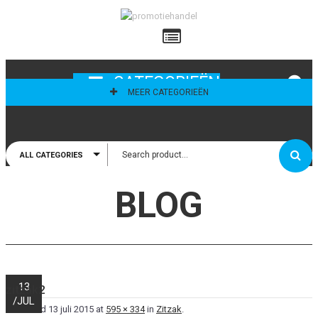
ailadres
CATEGORIEËN
MEER CATEGORIEËN
ALL CATEGORIES
thoud mij
BLOG
13
zitzak2
/
JUL
Published
13 juli 2015
at
595 × 334
in
Zitzak
.