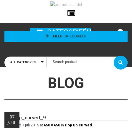
ailadres
CATEGORIEËN
MEER CATEGORIEËN
ALL CATEGORIES
houd mij
BLOG
07
pop_up_curved_9
/
JUL
Published
7 juli 2015
at
650 × 650
in
Pop up curved
.