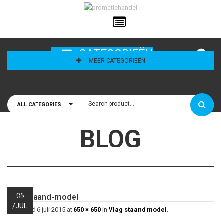
ailadres
CATEGORIEËN
MEER CATEGORIEËN
ALL CATEGORIES
houd mij
BLOG
06
vlag-staand-model
/
JUL
Published
6 juli 2015
at
650 × 650
in
Vlag staand model
.