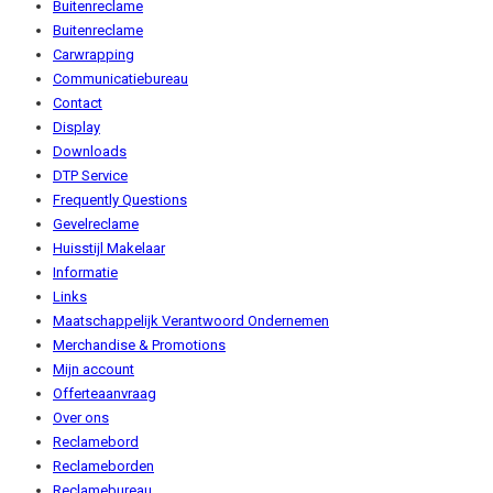
Buitenreclame
Buitenreclame
Carwrapping
Communicatiebureau
Contact
Display
Downloads
DTP Service
Frequently Questions
Gevelreclame
Huisstijl Makelaar
Informatie
Links
Maatschappelijk Verantwoord Ondernemen
Merchandise & Promotions
Mijn account
Offerteaanvraag
Over ons
Reclamebord
Reclameborden
Reclamebureau