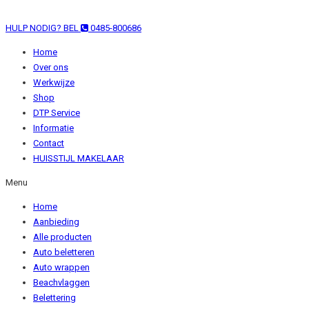
HULP NODIG? BEL
0485-800686
Home
Over ons
Werkwijze
Shop
DTP Service
Informatie
Contact
HUISSTIJL MAKELAAR
Menu
Home
Aanbieding
Alle producten
Auto beletteren
Auto wrappen
Beachvlaggen
Belettering