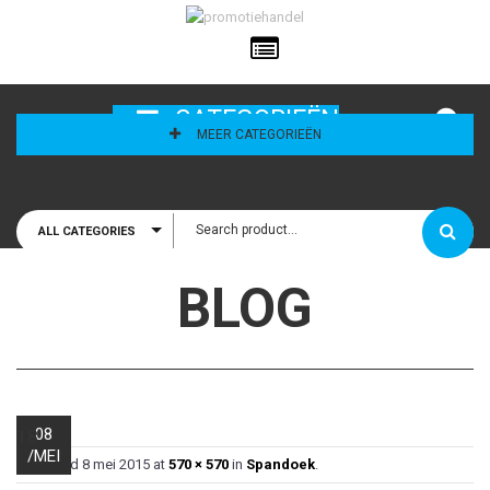
ailadres
CATEGORIEËN
MEER CATEGORIEËN
ALL CATEGORIES
houd mij
BLOG
08
18
/
MEI
Published
8 mei 2015
at
570 × 570
in
Spandoek
.