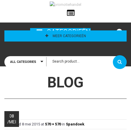
ailadres
CATEGORIEËN
MEER CATEGORIEËN
ALL CATEGORIES
houd mij
BLOG
08
13
/
MEI
Published
8 mei 2015
at
570 × 570
in
Spandoek
.