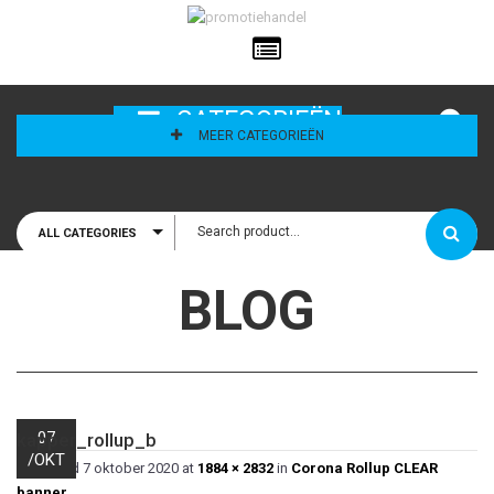
ailadres
CATEGORIEËN
MEER CATEGORIEËN
ALL CATEGORIES
houd mij
BLOG
07
kapper_rollup_b
/
OKT
Published
7 oktober 2020
at
1884 × 2832
in
Corona Rollup CLEAR
banner
.