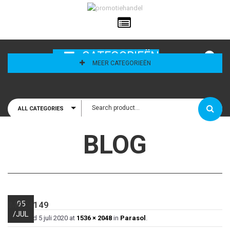
ailadres
CATEGORIEËN
MEER CATEGORIEËN
ALL CATEGORIES
houd mij
BLOG
05
IMG_4149
/
JUL
Published
5 juli 2020
at
1536 × 2048
in
Parasol
.