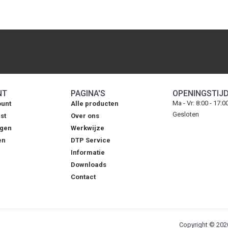
NT
PAGINA'S
OPENINGSTIJ
Ma - Vr: 8:00 - 17:0
ount
Alle producten
Gesloten
st
Over ons
agen
Werkwijze
en
DTP Service
Informatie
Downloads
Contact
Copyright © 2020