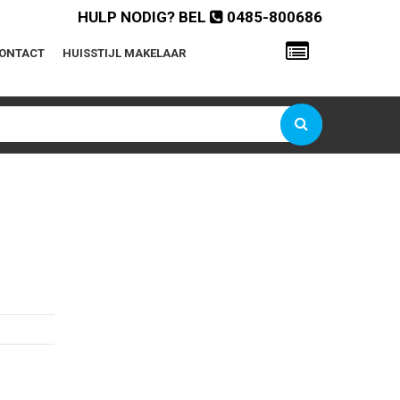
HULP NODIG? BEL
0485-800686
ONTACT
HUISSTIJL MAKELAAR
Gebruikersnaam of e-mailadres
Wachtwoord
Onthoud mij
Wachtwoord vergeten?