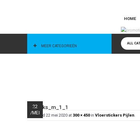
HOME
CATEGORIEËN
ALL CA
MEER CATEGORIEËN
22
pijl_links_m_1_1
/
MEI
Published
22 mei 2020
at
300 × 450
in
Vloerstickers Pijlen
.