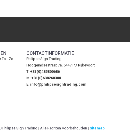
DEN
CONTACTINFORMATIE
0 Za - Zo:
Philipse Sign Trading
Hoogeindsestraat 7a, 5447 PD Rijkevoort
T:
+31(0)485800686
M:
+31(0)638260300
E:
info@philipsesigntrading.com
 Philipse Sign Trading | Alle Rechten Voorbehouden |
Sitemap