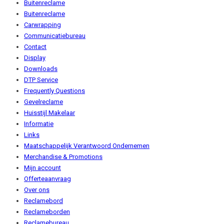
Buitenreclame
Buitenreclame
Carwrapping
Communicatiebureau
Contact
Display
Downloads
DTP Service
Frequently Questions
Gevelreclame
Huisstijl Makelaar
Informatie
Links
Maatschappelijk Verantwoord Ondernemen
Merchandise & Promotions
Mijn account
Offerteaanvraag
Over ons
Reclamebord
Reclameborden
Reclamebureau