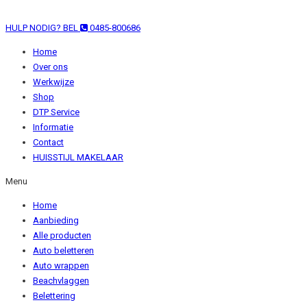
HULP NODIG? BEL
0485-800686
Home
Over ons
Werkwijze
Shop
DTP Service
Informatie
Contact
HUISSTIJL MAKELAAR
Menu
Home
Aanbieding
Alle producten
Auto beletteren
Auto wrappen
Beachvlaggen
Belettering